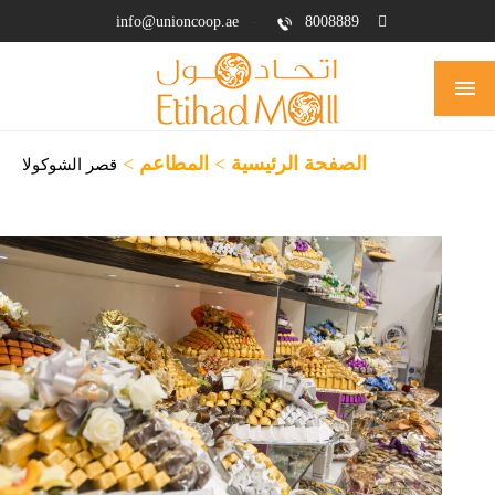
info@unioncoop.ae
-
8008889
الصفحة الرئيسية
>
المطاعم
>
قصر الشوكولا