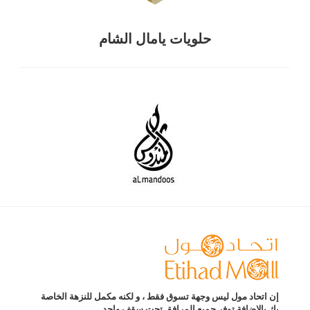
حلويات يامال الشام
إن اتحاد مول ليس وجهة تسوق فقط ، و لكنه مكمل للنزهة الخاصة
بك بالاضافة توفر جميع المرافق تحت سقف واحد